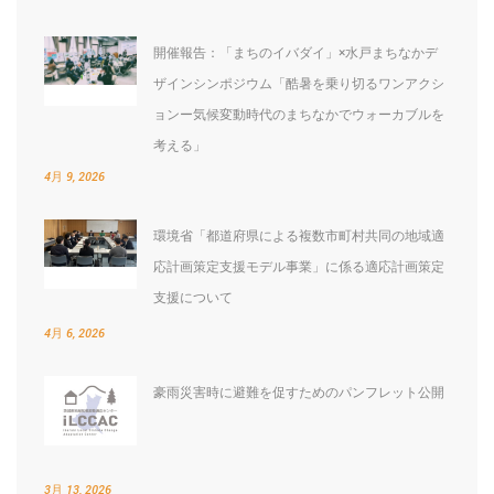
開催報告：「まちのイバダイ」×水戸まちなかデ
ザインシンポジウム「酷暑を乗り切るワンアクシ
ョンー気候変動時代のまちなかでウォーカブルを
考える」
4月 9, 2026
環境省「都道府県による複数市町村共同の地域適
応計画策定支援モデル事業」に係る適応計画策定
支援について
4月 6, 2026
豪雨災害時に避難を促すためのパンフレット公開
3月 13, 2026