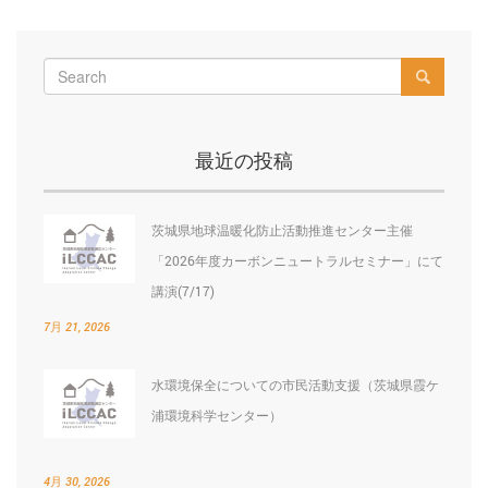
post:
po
ナ
ビ
ゲ
ー
最近の投稿
シ
ョ
茨城県地球温暖化防止活動推進センター主催
ン
「2026年度カーボンニュートラルセミナー」にて
講演(7/17)
7月 21, 2026
水環境保全についての市民活動支援（茨城県霞ケ
浦環境科学センター）
4月 30, 2026