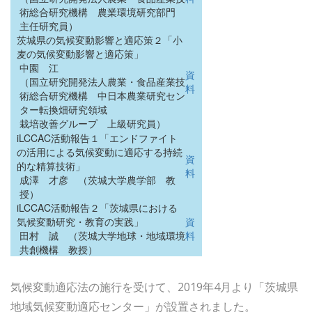
術総合研究機構 農業環境研究部門
主任研究員）
茨城県の気候変動影響と適応策２「小
麦の気候変動影響と適応策」
中園 江
資
（国立研究開発法人農業・食品産業技
料
術総合研究機構 中日本農業研究セン
ター転換畑研究領域
栽培改善グループ 上級研究員）
iLCCAC活動報告１「エンドファイト
の活用による気候変動に適応する持続
資
的な精算技術」
料
成澤 才彦 （茨城大学農学部 教
授）
iLCCAC活動報告２「茨城県における
気候変動研究・教育の実践」
資
田村 誠 （茨城大学地球・地域環境
料
共創機構 教授）
気候変動適応法の施行を受けて、2019年4月より「茨城県
地域気候変動適応センター」が設置されました。