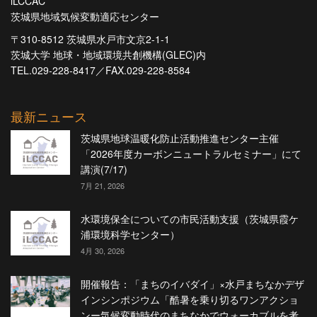
iLCCAC
茨城県地域気候変動適応センター
〒310-8512 茨城県水戸市文京2-1-1
茨城大学 地球・地域環境共創機構(GLEC)内
TEL.029-228-8417／FAX.029-228-8584
最新ニュース
茨城県地球温暖化防止活動推進センター主催
「2026年度カーボンニュートラルセミナー」にて
講演(7/17)
7月 21, 2026
水環境保全についての市民活動支援（茨城県霞ケ
浦環境科学センター）
4月 30, 2026
開催報告：「まちのイバダイ」×水戸まちなかデザ
インシンポジウム「酷暑を乗り切るワンアクショ
ンー気候変動時代のまちなかでウォーカブルを考