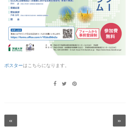
ポスター
はこちらになります。
投
«
»
Previous
N
稿