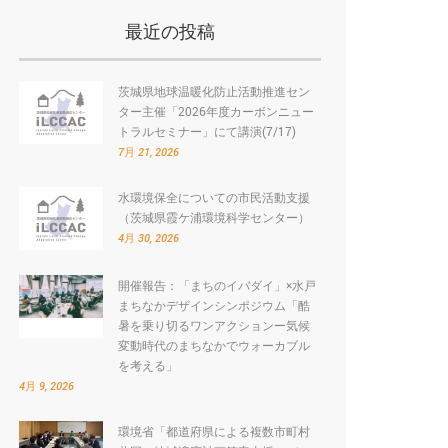
最近の投稿
茨城県地球温暖化防止活動推進セン
ター主催「2026年度カーボンニュー
トラルセミナー」にて講演(7/17)
7月 21, 2026
水環境保全についての市民活動支援
（茨城県霞ケ浦環境科学センター）
4月 30, 2026
開催報告：「まちのイバダイ」×水戸
まちなかデザインシンポジウム「酷
暑を乗り切るワンアクションー気候
変動時代のまちなかでウォーカブル
を考える」
4月 9, 2026
環境省「都道府県による複数市町村