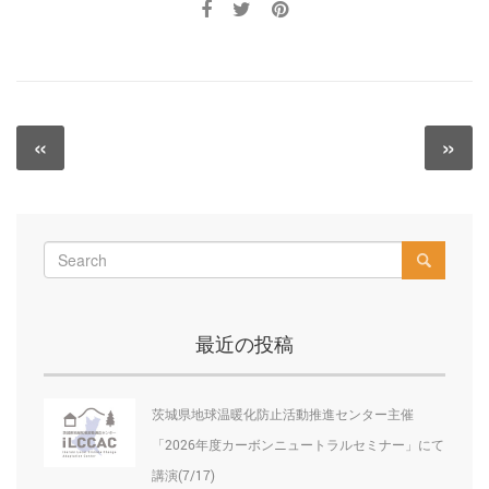
投
«
»
Previous
N
稿
post:
po
ナ
ビ
ゲ
ー
最近の投稿
シ
ョ
茨城県地球温暖化防止活動推進センター主催
ン
「2026年度カーボンニュートラルセミナー」にて
講演(7/17)