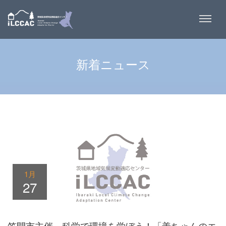
新着ニュース
1月
27
笠間市主催 科学で環境を学ぼう！「善ちゃんのエ