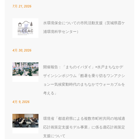
7月 21, 2026
水環境保全についての市民活動支援（茨城県霞ケ
浦環境科学センター）
4月 30, 2026
開催報告：「まちのイバダイ」×水戸まちなかデ
ザインシンポジウム「酷暑を乗り切るワンアクシ
ョンー気候変動時代のまちなかでウォーカブルを
考える」
4月 9, 2026
環境省「都道府県による複数市町村共同の地域適
応計画策定支援モデル事業」に係る適応計画策定
支援について