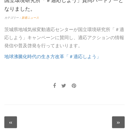
なりました。
カテゴリー：
新着ニュース
茨城県地域気候変動適応センターが国立環境研究所「＃適
応しよう」キャンペーンに賛同し、適応アクションの情報
発信や普及啓発を行ってまいります。
地球沸騰化時代の生き方改革「＃適応しよう」
投
«
»
Previous
N