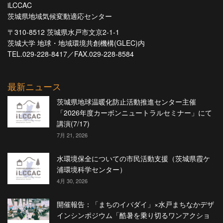
iLCCAC
茨城県地域気候変動適応センター
〒310-8512 茨城県水戸市文京2-1-1
茨城大学 地球・地域環境共創機構(GLEC)内
TEL.029-228-8417／FAX.029-228-8584
最新ニュース
茨城県地球温暖化防止活動推進センター主催
「2026年度カーボンニュートラルセミナー」にて
講演(7/17)
7月 21, 2026
水環境保全についての市民活動支援（茨城県霞ケ
浦環境科学センター）
4月 30, 2026
開催報告：「まちのイバダイ」×水戸まちなかデザ
インシンポジウム「酷暑を乗り切るワンアクショ