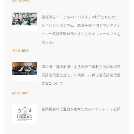
4月 30, 2026
開催報告：「まちのイバダイ」×水戸まちなかデ
ザインシンポジウム「酷暑を乗り切るワンアクシ
ョンー気候変動時代のまちなかでウォーカブルを
考える」
4月 9, 2026
環境省「都道府県による複数市町村共同の地域適
応計画策定支援モデル事業」に係る適応計画策定
支援について
4月 6, 2026
豪雨災害時に避難を促すためのパンフレット公開