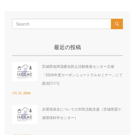
稿
post:
po
ナ
ビ
ゲ
ー
最近の投稿
シ
ョ
茨城県地球温暖化防止活動推進センター主催
ン
「2026年度カーボンニュートラルセミナー」にて
講演(7/17)
7月 21, 2026
水環境保全についての市民活動支援（茨城県霞ケ
浦環境科学センター）