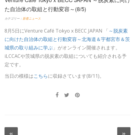
た自治体の取組と行動変容～(8/5)
カテゴリー：
新着ニュース
8月5日にVenture Café Tokyo x BECC JAPAN 「
～脱炭素
に向けた自治体の取組と行動変容～北海道＆宇都宮市＆茨
城県の取り組みに学ぶ
」がオンライン開催されます。
iLCCACや茨城県の脱炭素の取組についても紹介される予
定です。
当日の模様は
こちら
に収録さています(8/11)。
投
«
»
Previous
N