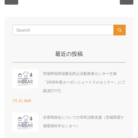
稿
post:
po
ナ
ビ
ゲ
ー
最近の投稿
シ
ョ
茨城県地球温暖化防止活動推進センター主催
ン
「2026年度カーボンニュートラルセミナー」にて
講演(7/17)
7月 21, 2026
水環境保全についての市民活動支援（茨城県霞ケ
浦環境科学センター）