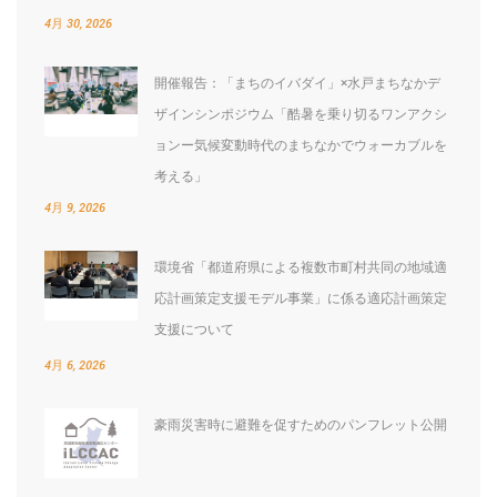
4月 30, 2026
開催報告：「まちのイバダイ」×水戸まちなかデ
ザインシンポジウム「酷暑を乗り切るワンアクシ
ョンー気候変動時代のまちなかでウォーカブルを
考える」
4月 9, 2026
環境省「都道府県による複数市町村共同の地域適
応計画策定支援モデル事業」に係る適応計画策定
支援について
4月 6, 2026
豪雨災害時に避難を促すためのパンフレット公開