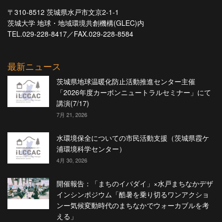
〒310-8512 茨城県水戸市文京2-1-1
茨城大学 地球・地域環境共創機構(GLEC)内
TEL.029-228-8417／FAX.029-228-8584
最新ニュース
茨城県地球温暖化防止活動推進センター主催
「2026年度カーボンニュートラルセミナー」にて
講演(7/17)
7月 21, 2026
水環境保全についての市民活動支援（茨城県霞ケ
浦環境科学センター）
4月 30, 2026
開催報告：「まちのイバダイ」×水戸まちなかデザ
インシンポジウム「酷暑を乗り切るワンアクショ
ンー気候変動時代のまちなかでウォーカブルを考
える」