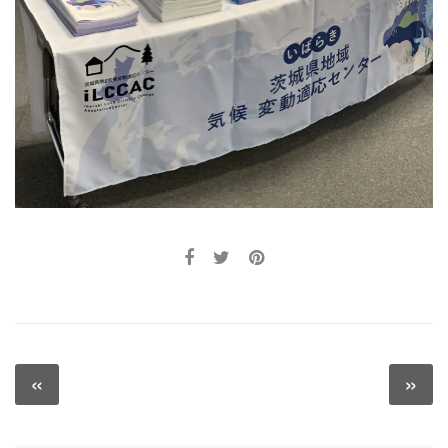
投
«
»
Previous
N
稿
post:
po
ナ