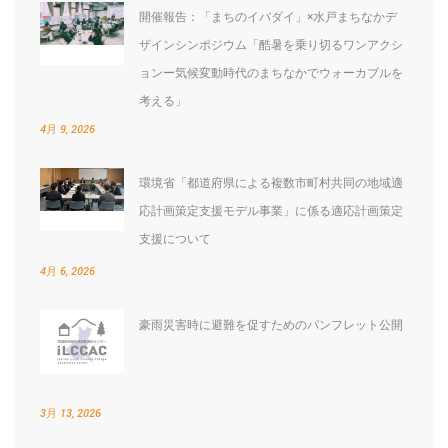
開催報告：「まちのイバダイ」×水戸まちなかデ
ザインシンポジウム「酷暑を乗り切るワンアクシ
ョンー気候変動時代のまちなかでウォーカブルを
考える」
4月 9, 2026
環境省「都道府県による複数市町村共同の地域適
応計画策定支援モデル事業」に係る適応計画策定
支援について
4月 6, 2026
豪雨災害時に避難を促すためのパンフレット公開
3月 13, 2026