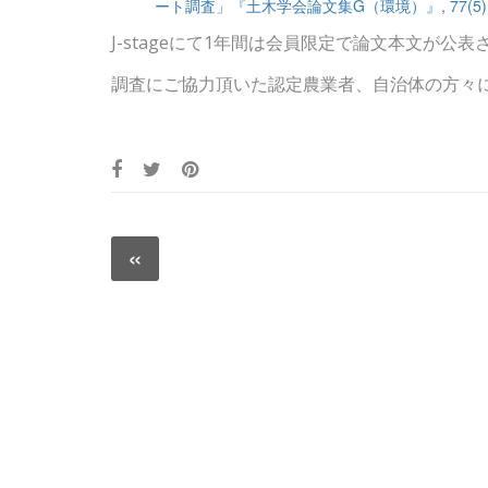
ート調査」『土木学会論文集G（環境）』, 77(5), pp.
J-stageにて1年間は会員限定で論文本文が公
調査にご協力頂いた認定農業者、自治体の方々
投
«
Previous
稿
post:
ナ
ビ
ゲ
ー
シ