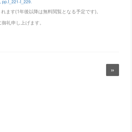
I_221-I_229.
表されます(1年後以降は無料閲覧となる予定です)。
に御礼申し上げます。
»
Next
post