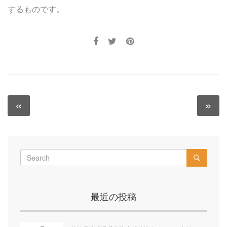
するものです。
投
«
»
Previous
N
稿
post:
po
ナ
ビ
ゲ
ー
最近の投稿
シ
ョ