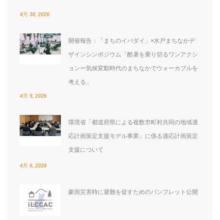
4月 30, 2026
開催報告：「まちのイバダイ」×水戸まちなかデ
ザインシンポジウム「酷暑を乗り切るワンアクシ
ョンー気候変動時代のまちなかでウォーカブルを
考える」
4月 9, 2026
環境省「都道府県による複数市町村共同の地域適
応計画策定支援モデル事業」に係る適応計画策定
支援について
4月 6, 2026
豪雨災害時に避難を促すためのパンフレット公開