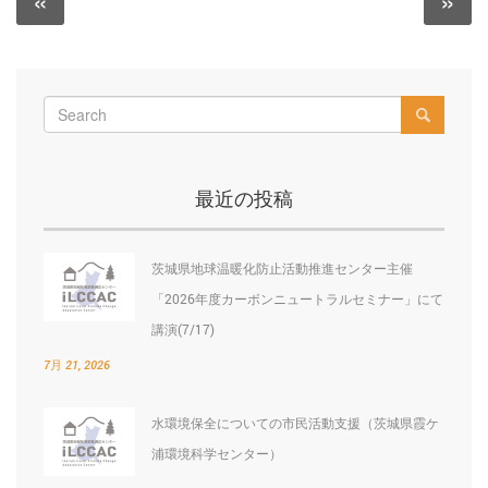
«
»
Previous
N
稿
post:
po
ナ
ビ
ゲ
ー
最近の投稿
シ
ョ
茨城県地球温暖化防止活動推進センター主催
ン
「2026年度カーボンニュートラルセミナー」にて
講演(7/17)
7月 21, 2026
水環境保全についての市民活動支援（茨城県霞ケ
浦環境科学センター）