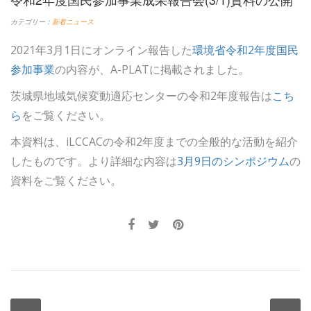
カテゴリー：
新着ニュース
2021年3月1日にオンライン報告した
環境省令和2年度国民
参加事業
の内容が、A-PLATに掲載されました。
茨城県地域気候変動適応センターの令和2年度報告は
こち
ら
をご覧ください。
本資料は、iLCCACの令和2年度までの全般的な活動を紹介
したものです。より詳細な内容は
3月9日のシンポジウム
の
資料をご覧ください。
投