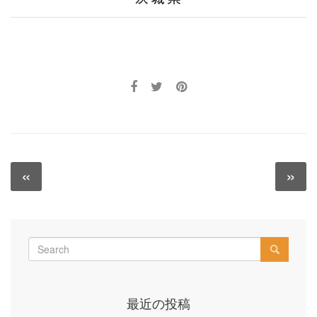
投
«
»
Previous
N
稿
post:
po
ナ
ビ
ゲ
ー
最近の投稿
シ